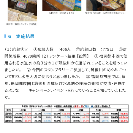
６ 実施結果
（１）応募状況 ①応募人数 ：406人 ②応募口数 ：775口 ③訪
問箇所数：4079箇所 （２）アンケート結果 【設問】 ① 福岡都市圏で使
用される水道水の約３分の１が筑後川から運ばれていることを知ってい
ましたか。 ② 今回のスタンプラリーに参加して、筑後川のめぐみにつ
いて知り、水を大切に使おうと思いましたか。 ③ 福岡都市圏では、毎
年、福岡都市圏と筑後川流域及び水源地の住民の皆様が交流・連携す
るような キャンペーン、イベントを行っていることを知っていました
か。