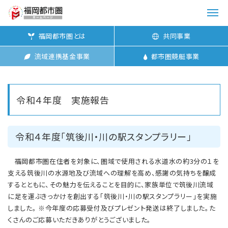
メ
ニ
福岡都市圏とは
共同事業
ュ
ー
流域連携基金事業
都市圏競艇事業
を
開
く
令和４年度 実施報告
令和４年度「筑後川・川の駅スタンプラリー」
福岡都市圏在住者を対象に、圏域で使用される水道水の約3分の１を
支える筑後川の水源地及び流域への理解を高め、感謝の気持ちを醸成
するとともに、その魅力を伝えることを目的に、家族単位で筑後川流域
に足を運ぶきっかけを創出する「筑後川・川の駅スタンプラリー」を実施
しました。 ※今年度の応募受付及びプレゼント発送は終了しました。た
くさんのご応募いただきありがとうございました。