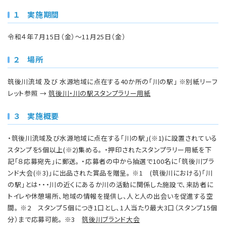
１ 実施期間
令和４年７月15日（金）～11月25日（金）
２ 場所
筑後川流域 及び 水源地域に点在する40か所の「川の駅」 ※別紙リーフ
レット参照 →
筑後川・川の駅スタンプラリー用紙
３ 実施概要
・筑後川流域及び水源地域に点在する「川の駅」(※1)に設置されている
スタンプを5個以上(※2)集める。 ・押印されたスタンプラリー用紙を下
記「８応募宛先」に郵送。 ・応募者の中から抽選で100名に「筑後川ブラ
ンド大会(※3)」に出品された賞品を贈呈。 ※1 (筑後川における)「川
の駅」とは・・・川の近くにあるか川の活動に関係した施設で、来訪者に
トイレや休憩場所、地域の情報を提供し、人と人の出会いを促進する空
間。 ※2 スタンプ５個につき1口とし、1人当たり最大3口（スタンプ15個
分）まで応募可能。 ※3
筑後川ブランド大会