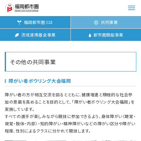
メ
ニ
福岡都市圏とは
共同事業
ュ
ー
流域連携基金事業
都市圏競艇事業
を
開
く
その他の共同事業
障がい者ボウリング大会福岡
障がい者の方が相互交流を図るとともに、健康増進と積極的な社会参
加の意識を高めることを目的として、「障がい者ボウリング大会福岡」を
実施しています。
すべての選手が楽しみながら競技に参加できるよう、身体障がい（聴覚・
視覚・肢体・内部）・知的障がい・精神障がいなどの障がい区分や障がい
程度、性別によるクラスに分かれて競技します。